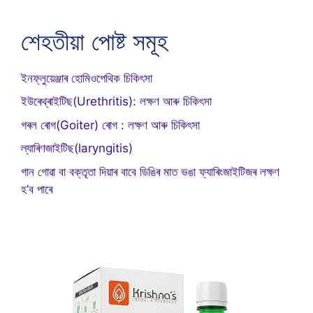
শেহতীয়া পোষ্ট সমূহ
ইনফ্লুয়েঞ্জাৰ হোমিওপেথিক চিকিৎসা
ইউৰেথ্ৰাইটিছ(Urethritis): লক্ষণ আৰু চিকিৎসা
গৰল ৰোগ(Goiter) ৰোগ : লক্ষণ আৰু চিকিৎসা
ল্যাৰিণজাইটিছ(laryngitis)
গান গোৱা বা বক্তৃতা দিয়াৰ বাবে ডিঙিৰ মাত ভঙা ফ্যাৰিংজাইটিজৰ লক্ষণ
হ’ব পাৰে