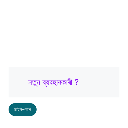
Keep me signed in
Forgot your password?
নতুন ব্যৱহাৰকাৰী ?
চাইন
–
আপ