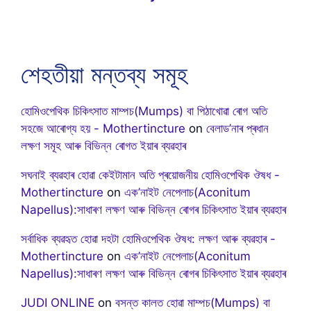
শেহতীয়া মন্তব্য সমূহ
হোমিওপেথিক চিকিৎসাত মাম্পচ(Mumps) বা পিঠাখোৱা ৰোগ অতি
সহজে আৰোগ্য হয় - Mothertincture
on
বেলাড’নাৰ প্ৰধান
লক্ষণ সমূহ আৰু বিভিন্ন ৰোগত ইয়াৰ ব্যৱহাৰ
সঘনাই ব্যৱহাৰ হোৱা কেইটামান অতি প্ৰয়োজনীয় হোমিওপেথিক ঔষধ -
Mothertincture
on
এক’নাইট নেপেলাচ(Aconitum
Napellus):সাধাৰণ লক্ষণ আৰু বিভিন্ন ৰোগৰ চিকিৎসাত ইয়াৰ ব্যৱহাৰ
সৰ্বাধিক ব্যৱহৃত হোৱা দহটা হোমিওপেথিক ঔষধ: লক্ষণ আৰু ব্যৱহাৰ -
Mothertincture
on
এক’নাইট নেপেলাচ(Aconitum
Napellus):সাধাৰণ লক্ষণ আৰু বিভিন্ন ৰোগৰ চিকিৎসাত ইয়াৰ ব্যৱহাৰ
JUDI ONLINE
on
বসন্ত কালত হোৱা মাম্পচ(Mumps) বা