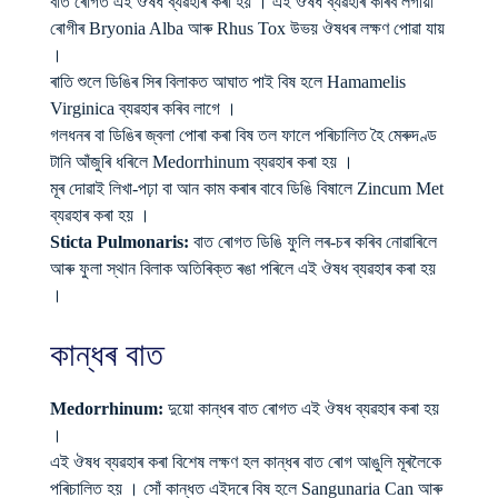
বাত ৰোগত এই ঔষধ ব্যৱহাৰ কৰা হয় । এই ঔষধ ব্যৱহাৰ কৰিব লগীয়া
ৰোগীৰ Bryonia Alba আৰু Rhus Tox উভয় ঔষধৰ লক্ষণ পোৱা যায়
।
ৰাতি শুলে ডিঙিৰ সিৰ বিলাকত আঘাত পাই বিষ হলে Hamamelis
Virginica ব্যৱহাৰ কৰিব লাগে ।
গলধনৰ বা ডিঙিৰ জ্বলা পোৰা কৰা বিষ তল ফালে পৰিচালিত হৈ মেৰুদণ্ড
টানি আঁজুৰি ধৰিলে Medorrhinum ব্যৱহাৰ কৰা হয় ।
মূৰ দোৱাই লিখা-পঢ়া বা আন কাম কৰাৰ বাবে ডিঙি বিষালে Zincum Met
ব্যৱহাৰ কৰা হয় ।
Sticta Pulmonaris:
বাত ৰোগত ডিঙি ফুলি লৰ-চৰ কৰিব নোৱাৰিলে
আৰু ফুলা স্থান বিলাক অতিৰিক্ত ৰঙা পৰিলে এই ঔষধ ব্যৱহাৰ কৰা হয়
।
কান্ধৰ বাত
Medorrhinum:
দুয়ো কান্ধৰ বাত ৰোগত এই ঔষধ ব্যৱহাৰ কৰা হয়
।
এই ঔষধ ব্যৱহাৰ কৰা বিশেষ লক্ষণ হল কান্ধৰ বাত ৰোগ আঙুলি মূৰলৈকে
পৰিচালিত হয় । সোঁ কান্ধত এইদৰে বিষ হলে Sangunaria Can আৰু