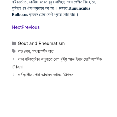
পৰিবৰ্ত্তনত, ডাৱৰীয়া বতৰত বুকুৰ কামিহাড়,মাংস পেশীত বিষ হ’লে,
ফুলিলে এই ঔষধ ব্যৱহাৰ কৰা হয় । চ্ক্ৎসাত
Rununculus
Bulbosus
ব্যৱহাৰ হোৱা ৰোগী প্ৰায়ে পোৱা যায় ।
Next
Previous
Categories
Gout and Rheumatism
Tags
বাত ৰোগ
,
মাংশপেশীৰ বাত
বতৰ পৰিবৰ্ত্তনৰ অনুপাতে ৰোগ বৃদ্ধি আৰু ইয়াৰ হোমিওপেথিক
চিকিৎসা
কৰ্মস্থলীত পোৱা আঘাতৰ হোমিও চিকিৎসা