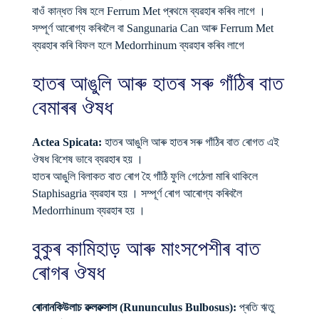
বাওঁ কান্ধত বিষ হলে Ferrum Met প্ৰথমে ব্যৱহাৰ কৰিব লাগে ।
সম্পূৰ্ণ আৰোগ্য কৰিবলৈ বা Sangunaria Can আৰু Ferrum Met
ব্যৱহাৰ কৰি বিফল হলে Medorrhinum ব্যৱহাৰ কৰিব লাগে
হাতৰ আঙুলি আৰু হাতৰ সৰু গাঁঠিৰ বাত
বেমাৰৰ ঔষধ
Actea Spicata:
হাতৰ আঙুলি আৰু হাতৰ সৰু গাঁঠিৰ বাত ৰোগত এই
ঔষধ বিশেষ ভাবে ব্যৱহাৰ হয় ।
হাতৰ আঙুলি বিলাকত বাত ৰোগ হৈ গাঁঠি ফুলি গেঠেলা মাৰি থাকিলে
Staphisagria ব্যৱহাৰ হয় । সম্পূৰ্ণ ৰোগ আৰোগ্য কৰিবলৈ
Medorrhinum ব্যৱহাৰ হয় ।
বুকুৰ কামিহাড় আৰু মাংসপেশীৰ বাত
ৰোগৰ ঔষধ
ৰোনানকিউলাচ ৱুলৱুসাস (Rununculus Bulbosus):
প্ৰতি ঋতু