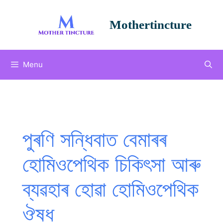
Skip
to
Mothertincture
content
Menu
পুৰণি সন্ধিবাত বেমাৰৰ
হোমিওপেথিক চিকিৎসা আৰু
ব্যৱহাৰ হোৱা হোমিওপেথিক
ঔষধ