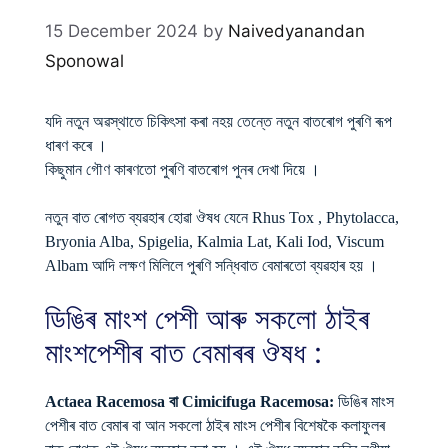
15 December 2024
by
Naivedyanandan
Sponowal
যদি নতুন অৱস্থাতে চিকিৎসা কৰা নহয় তেন্তে নতুন বাতৰোগ পুৰণি ৰূপ
ধাৰণ কৰে ।
কিছুমান গৌণ কাৰণতো পুৰণি বাতৰোগ পুনৰ দেখা দিয়ে ।
নতুন বাত ৰোগত ব্যৱহাৰ হোৱা ঔষধ যেনে Rhus Tox , Phytolacca,
Bryonia Alba, Spigelia, Kalmia Lat, Kali Iod, Viscum
Albam আদি লক্ষণ মিলিলে পুৰণি সন্ধিবাত বেমাৰতো ব্যৱহাৰ হয় ।
ডিঙিৰ মাংশ পেশী আৰু সকলো ঠাইৰ
মাংশপেশীৰ বাত বেমাৰৰ ঔষধ :
Actaea Racemosa বা Cimicifuga Racemosa:
ডিঙিৰ মাংস
পেশীৰ বাত বেমাৰ বা আন সকলো ঠাইৰ মাংস পেশীৰ বিশেষকৈ কলাফুলৰ