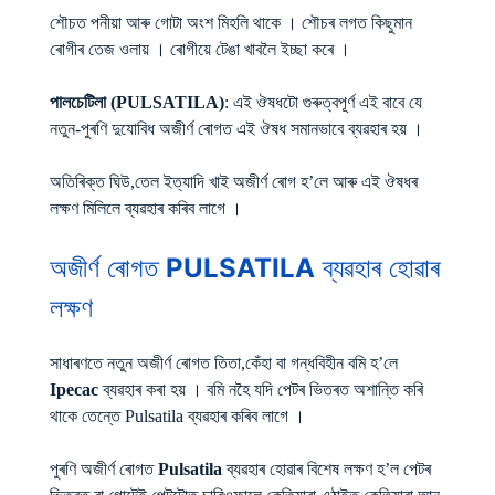
শৌচত পনীয়া আৰু গোটা অংশ মিহলি থাকে । শৌচৰ লগত কিছুমান
ৰোগীৰ তেজ ওলায় । ৰোগীয়ে টেঙা খাবলৈ ইচ্ছা কৰে ।
পালচেটিলা (PULSATILA)
: এই ঔষধটো গুৰুত্বপূৰ্ণ এই বাবে যে
নতুন-পুৰণি দুযোবিধ অজীৰ্ণ ৰোগত এই ঔষধ সমানভাবে ব্যৱহাৰ হয় ।
অতিৰিক্ত ঘিউ,তেল ইত্যাদি খাই অজীৰ্ণ ৰোগ হ’লে আৰু এই ঔষধৰ
লক্ষণ মিলিলে ব্যৱহাৰ কৰিব লাগে ।
অজীৰ্ণ ৰোগত
PULSATILA
ব্যৱহাৰ হোৱাৰ
লক্ষণ
সাধাৰণতে নতুন অজীৰ্ণ ৰোগত তিতা,কেঁহা বা গন্ধবিহীন বমি হ’লে
Ipecac
ব্যৱহাৰ কৰা হয় । বমি নহৈ যদি পেটৰ ভিতৰত অশান্তি কৰি
থাকে তেন্তে Pulsatila ব্যৱহাৰ কৰিব লাগে ।
পুৰণি অজীৰ্ণ ৰোগত
Pulsatila
ব্যৱহাৰ হোৱাৰ বিশেষ লক্ষণ হ’ল পেটৰ