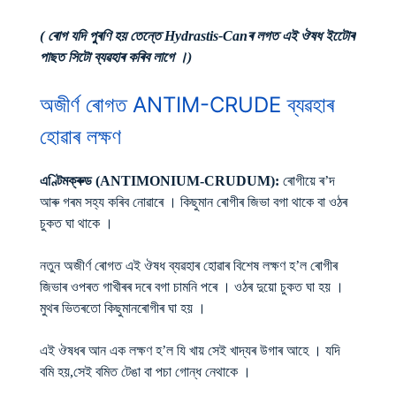
( ৰোগ যদি পুৰণি হয় তেন্তে Hydrastis-Canৰ লগত এই ঔষধ ইটেোৰ
পাছত সিটো ব্যৱহাৰ কৰিব লাগে ।)
অজীৰ্ণ ৰোগত ANTIM-CRUDE ব্যৱহাৰ
হোৱাৰ লক্ষণ
এণ্টিমক্ৰুড (ANTIMONIUM-CRUDUM):
ৰোগীয়ে ৰ’দ
আৰু গৰম সহ্য কৰিব নোৱাৰে । কিছুমান ৰোগীৰ জিভা বগা থাকে বা ওঠৰ
চুকত ঘা থাকে ।
নতুন অজীৰ্ণ ৰোগত এই ঔষধ ব্যৱহাৰ হোৱাৰ বিশেষ লক্ষণ হ’ল ৰোগীৰ
জিভাৰ ওপৰত গাখীৰৰ দৰে বগা চামনি পৰে । ওঠৰ দুয়ো চুকত ঘা হয় ।
মুথৰ ভিতৰতো কিছুমানৰোগীৰ ঘা হয় ।
এই ঔষধৰ আন এক লক্ষণ হ’ল যি খায় সেই খাদ্যৰ উগাৰ আহে । যদি
বমি হয়,সেই বমিত টেঙা বা পচা গোন্ধ নেথাকে ।