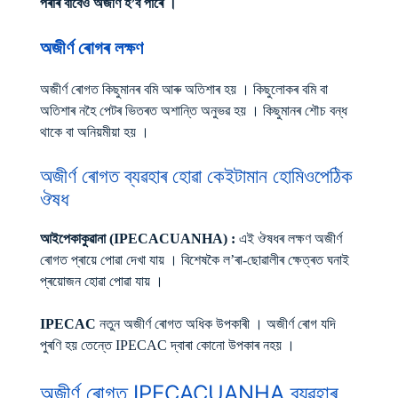
পৰাৰ বাবেও অজীৰ্ণ হ’ব পাৰে ।
অজীৰ্ণ ৰোগৰ লক্ষণ
অজীৰ্ণ ৰোগত কিছুমানৰ বমি আৰু অতিশাৰ হয় । কিছুলোকৰ বমি বা
অতিশাৰ নহৈ পেটৰ ভিতৰত অশান্তি অনুভৱ হয় । কিছুমানৰ শৌচ বন্ধ
থাকে বা অনিয়মীয়া হয় ।
অজীৰ্ণ ৰোগত ব্যৱহাৰ হোৱা কেইটামান হোমিওপেঠিক
ঔষধ
আইপেকাকুৱানা (IPECACUANHA) :
এই ঔষধৰ লক্ষণ অজীৰ্ণ
ৰোগত প্ৰায়ে পোৱা দেখা যায় । বিশেষকৈ ল’ৰা-ছোৱালীৰ ক্ষেত্ৰত ঘনাই
প্ৰয়োজন হোৱা পোৱা যায় ।
IPECAC
নতুন অজীৰ্ণ ৰোগত অধিক উপকাৰী । অজীৰ্ণ ৰোগ যদি
পুৰণি হয় তেন্তে IPECAC দ্বাৰা কোনো উপকাৰ নহয় ।
অজীৰ্ণ ৰোগত IPECACUANHA ব্যৱহাৰ