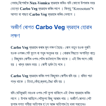
নেযায়,বিশেষকৈ
Nux-Vomica
ব্যৱহাৰ কৰিও যদি কোনো উপকাৰ নহয়
তেন্তে
Carbo Veg
ব্যৱহাৰ কৰিব লাগে । কিন্তু “Kreosotum”ৰ
আগত বা পাছত
Carbo Veg
ব্যৱহাৰ কৰিব নেলাগে ।
অজীৰ্ণ ৰোগত
Carbo Veg
ব্যৱহাৰ হোৱাৰ
লক্ষণ
Carbo Veg
ব্যৱহাৰ কৰাৰ মূল লক্ষণ হৈছে– ৰোগ নতুন হওক পুৰণি
হওক ওপৰৰ পেট ফুলে বা গধুৰ অনুভৱ হয় । খোৱাৰ পিছতে অশান্তি বাঢ়ে
। কিছুমান ৰোগীৰ ওপৰ পেটৰ বাওঁফালে বিষ থাকে । এই বিষ শুলে বেছি
হয় । খাদ্য হজম নহয় । ৰোগী দুৰ্বল হৈ পৰে ।
Carbo Veg
ব্যৱহাৰ কৰিব লগা কিছুমান ৰোগীৰ বমি হয় । বমিত পচা
গন্ধ থাকে । তিতা,কেঁহা,জ্বলা,টেঙা বমি হয় ।
বমি যেনিকুৱাই নহওক ওপৰ পেট ফুলা থাকিলে এই ঔষধ ব্যৱহাৰ কৰিব
লাগে । উগাৰ আহিলে পেটফুলা কিছু আৰাম পায় । অজীৰ্ণ ৰোগত পেট
ফুলাৰ লগত পনীয়া অতিশাৰ হ’লে আৰু অতিশাৰ হৈ থকা স্বত্বেও