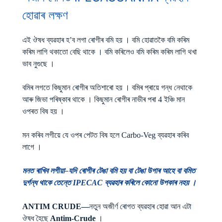
হোৱাৰ লক্ষণ
এই ঔষধ ব্যৱহাৰ হ’ব লগা ৰোগীৰ বমি হয় । বমি হোৱাতকৈ বমি কৰিম
কৰিম লাগি থকাতো বেছি থাকে । বমি কৰিলেও বমি কৰিম কৰিম লাগি থখা
ভাব নুগুছে ।
বমিৰ লগতে কিছুমান ৰোগীৰ অতিশাৰো হয় । বমিৰ প্ৰায়ে গন্ধ নেথাকে
আৰু জিভা পৰিষ্কাৰ থাকে । কিছুমান ৰোগীৰ নাভীৰ পৰা 4 ইঞ্চি মান
ওপৰত বিষ হয় ।
মন কৰিব লগীয়ে যে ওপৰ পেটত বিষ হলে Carbo-Veg ব্যৱহাৰ কৰিব
লাগে ।
মনত ৰাখিব লগীয়া–যদি ৰোগীৰ টেঙা বমি হয় বা টেঙা উগাৰ আহে বা বমিত
দুৰ্গন্ধ থাকে তেন্তে IPECAC ব্যৱহাৰ কৰিলে কোনো উপকাৰ নহয় ।
ANTIM CRUDE—
নতুন অজীৰ্ণ ৰোগত ব্যৱহাৰ হোৱা আন এটা
ঔষধ হৈছে
Antim-Crude
।