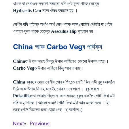
খাওক বা নেখাওক সকলো সময়তে যদি পেট ফুলা থাকে তেন্তে
Hydrastis Can
নামৰ ঔষধ ব্যৱহাৰ হয় ।
ৰোগীৰ যদি পাইলচ অৰ্থাৎ অৰ্শ ৰোগ থাকে আৰু গোটেই পেটটো বা পেটৰ
এফালে ফুলা থাকে তেন্তে
Aesculus Hip
ব্যৱহাৰ হয় ।
China
আৰু
Carbo Veg
ৰ পাৰ্থক্য
China
ত উগাৰ আহে কিন্তু উগাৰ আহিলেও কোনো উপশম নহয় ।
Carbo Veg
ত উগাৰ আহিলে কিছু আৰাম পায় ।
China
ব্যৱহাৰ হোৱা ৰোগীৰ খোৱাৰ পিছতে গোটা কিবা এটা বুকুৰ মাজলৈ
উঠে আৰু উশাহ নিশাহ বন্ধ হৈ যোৱাৰ দৰে লাগে । বুকু জ্বলে ।
Pulsatilla
তো খোৱাৰ পিছত বা আন সময়ত বুকুৰ মাজলৈ গোটা কিবা এটা
উঠি অহা থাকে ।আচলতে এই গোটা কিবা এটা আন একো নহয় । ই
হৈছে পেটৰ ভিতৰত জমা হোৱা গেছ ।( আগলৈ..)
Next
«
Previous