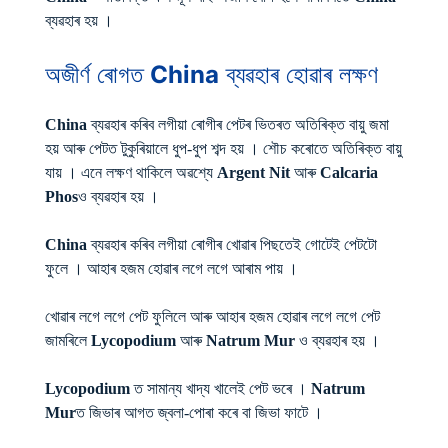
ব্যৱহাৰ হয় ।
অজীৰ্ণ ৰোগত
China
ব্যৱহাৰ হোৱাৰ লক্ষণ
China
ব্যৱহাৰ কৰিব লগীয়া ৰোগীৰ পেটৰ ভিতৰত অতিৰিক্ত বায়ু জমা
হয় আৰু পেটত টুকুৰিয়ালে ধুপ-ধুপ শব্দ হয় । শৌচ কৰোতে অতিৰিক্ত বায়ু
যায় । এনে লক্ষণ থাকিলে অৱশ্যে
Argent Nit
আৰু
Calcaria
Phos
ও ব্যৱহাৰ হয় ।
China
ব্যৱহাৰ কৰিব লগীয়া ৰোগীৰ খোৱাৰ পিছতেই গোটেই পেটটো
ফুলে । আহাৰ হজম হোৱাৰ লগে লগে আৰাম পায় ।
খোৱাৰ লগে লগে পেট ফুলিলে আৰু আহাৰ হজম হোৱাৰ লগে লগে পেট
জামৰিলে
Lycopodium
আৰু
Natrum Mur
ও ব্যৱহাৰ হয় ।
Lycopodium
ত সামান্য খাদ্য খালেই পেট ভৰে ।
Natrum
Mur
ত জিভাৰ আগত জ্বলা-পোৰা কৰে বা জিভা ফাটে ।