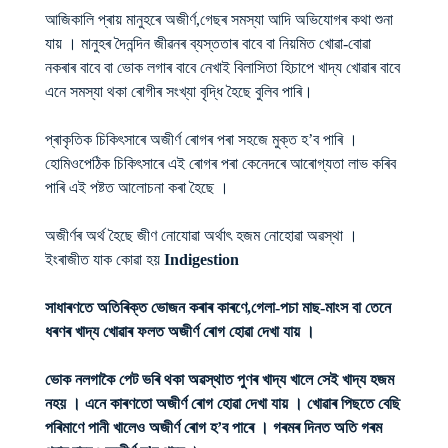
আজিকালি প্ৰায় মানুহৰে অজীৰ্ণ,গেছৰ সমস্যা আদি অভিযোগৰ কথা শুনা
যায় । মানুহৰ দৈনন্দিন জীৱনৰ ব্যস্ততাৰ বাবে বা নিয়মিত খোৱা-বোৱা
নকৰাৰ বাবে বা ভোক লগাৰ বাবে নেখাই বিলাসিতা হিচাপে খাদ্য খোৱাৰ বাবে
এনে সমস্যা থকা ৰোগীৰ সংখ্যা বৃদ্ধি হৈছে বুলিব পাৰি।
প্ৰাকৃতিক চিকিৎসাৰে অজীৰ্ণ ৰোগৰ পৰা সহজে মুক্ত হ’ব পাৰি ।
হোমিওপেঠিক চিকিৎসাৰে এই ৰোগৰ পৰা কেনেদৰে আৰোগ্যতা লাভ কৰিব
পাৰি এই পষ্টত আলোচনা কৰা হৈছে ।
অজীৰ্ণৰ অৰ্থ হৈছে জীণ নোযোৱা অৰ্থাৎ হজম নোহোৱা অৱস্থা ।
ইংৰাজীত যাক কোৱা হয়
Indigestion
সাধাৰণতে অতিৰিক্ত ভোজন কৰাৰ কাৰণে,গেলা-পচা মাছ-মাংস বা তেনে
ধৰণৰ খাদ্য খোৱাৰ ফলত অজীৰ্ণ ৰোগ হোৱা দেখা যায় ।
ভোক নলগাকৈ পেট ভৰি থকা অৱস্থাত পুণৰ খাদ্য খালে সেই খাদ্য হজম
নহয় । এনে কাৰণতো অজীৰ্ণ ৰোগ হোৱা দেখা যায় । খোৱাৰ পিছতে বেছি
পৰিমাণে পানী খালেও অজীৰ্ণ ৰোগ হ’ব পাৰে ।
গৰমৰ দিনত অতি গৰম