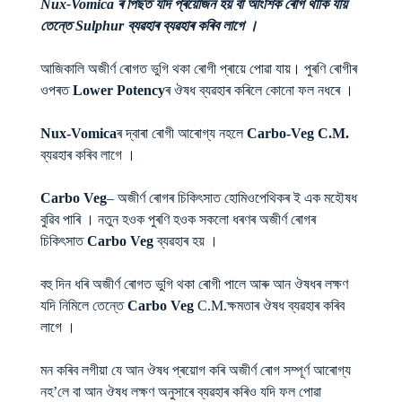
Nux-Vomica ৰ পিছত যদি প্ৰয়োজন হয় বা আংশিক ৰোগ থাকি যায়
তেন্তে Sulphur ব্যৱহাৰ ব্যৱহাৰ কৰিব লাগে ।
আজিকালি অজীৰ্ণ ৰোগত ভুগি থকা ৰোগী প্ৰায়ে পোৱা যায়। পুৰণি ৰোগীৰ
ওপৰত
Lower Potency
ৰ ঔষধ ব্যৱহাৰ কৰিলে কোনো ফল নধৰে ।
Nux-Vomica
ৰ দ্বাৰা ৰোগী আৰোগ্য নহলে
Carbo-Veg C.M.
ব্যৱহাৰ কৰিব লাগে ।
Carbo Veg
– অজীৰ্ণ ৰোগৰ চিকিৎসাত হোমিওপেথিকৰ ই এক মহৌষধ
বুৱিব পাৰি । নতুন হওক পুৰণি হওক সকলো ধৰণৰ অজীৰ্ণ ৰোগৰ
চিকিৎসাত
Carbo Veg
ব্যৱহাৰ হয় ।
বহু দিন ধৰি অজীৰ্ণ ৰোগত ভুগি থকা ৰোগী পালে আৰু আন ঔষধৰ লক্ষণ
যদি নিমিলে তেন্তে
Carbo Veg
C.M.ক্ষমতাৰ ঔষধ ব্যৱহাৰ কৰিব
লাগে ।
মন কৰিব লগীয়া যে আন ঔষধ প্ৰয়োগ কৰি অজীৰ্ণ ৰোগ সম্পূৰ্ণ আৰোগ্য
নহ’লে বা আন ঔষধ লক্ষণ অনুসাৰে ব্যৱহাৰ কৰিও যদি ফল পোৱা