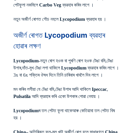
পেটফুলা নকমিলে
Carbo Veg
ব্যৱহাৰ কৰিব লাগে ।
নতুন অজীৰ্ণ ৰোগত শৌচ নহলে
Lycopodium
ব্যৱহাৰ হয় ।
অজীৰ্ণ ৰোগত
Lycopodium
ব্যৱহাৰ
হোৱাৰ লক্ষণ
Lycopodium
-নতুন ৰোগ হওক বা পুৰণি ৰোগ হওক টেঙা বমি,টেঙা
উগাৰ,দাঁত-মুখ টেঙা লগা থাকিলে
Lycopodium
ব্যৱহাৰ কৰিব লাগে ।
3x বা 6x শক্তিৰ ঔষধ দিনে তিনি চাৰিবাৰ খাবলৈ দিব লাগে ।
মন কৰিব লগীয়া যে টেঙা বমি,টেঙা উগাৰ আদি থাকিলে
Ipeccac
,
Pulsatila
আদি ব্যৱহাৰ কৰি একো উপকাৰ পোৱা নেযায় ।
Lycopodium
ৰ তল পেটত ফুলা থাকেআৰু কেতিয়াবা তল পেটত বিষ
হয় ।
China–
অতিৰিক্ত ফল-মূল খাই অজীৰ্ণ ৰোগ হলে সাধাৰণতে
China