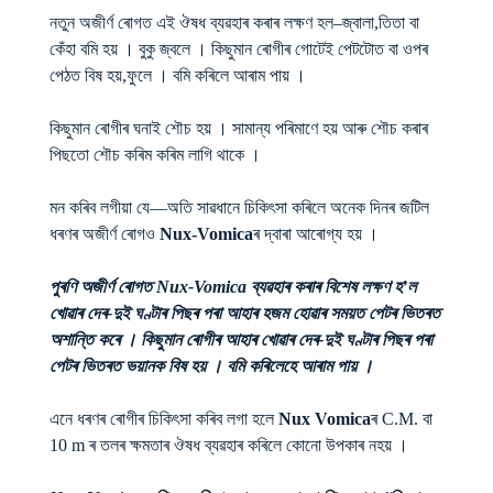
নতুন অজীৰ্ণ ৰোগত এই ঔষধ ব্যৱহাৰ কৰাৰ লক্ষণ হল–জ্বালা,তিতা বা
কেঁহা বমি হয় । বুকু জ্বলে । কিছুমান ৰোগীৰ গোটেই পেটটোত বা ওপৰ
পেঠত বিষ হয়,ফুলে । বমি কৰিলে আৰাম পায় ।
কিছুমান ৰোগীৰ ঘনাই শৌচ হয় । সামান্য পৰিমাণে হয় আৰু শৌচ কৰাৰ
পিছতো শৌচ কৰিম কৰিম লাগি থাকে ।
মন কৰিব লগীয়া যে—অতি সাৱধানে চিকিৎসা কৰিলে অনেক দিনৰ জটিল
ধৰণৰ অজীৰ্ণ ৰোগও
Nux-Vomica
ৰ দ্বাৰা আৰোগ্য হয় ।
পুৰণি অজীৰ্ণ ৰোগত Nux-Vomica ব্যৱহাৰ কৰাৰ বিশেষ লক্ষণ হ’ল
খোৱাৰ দেৰ-দুই ঘণ্টাৰ পিছৰ পৰা আহাৰ হজম হোৱাৰ সময়ত পেটৰ ভিতৰত
অশান্তি কৰে । কিছুমান ৰোগীৰ আহাৰ খোৱাৰ দেৰ-দুই ঘণ্টাৰ পিছৰ পৰা
পেটৰ ভিতৰত ভয়ানক বিষ হয় । বমি কৰিলেহে আৰাম পায় ।
এনে ধৰণৰ ৰোগীৰ চিকিৎসা কৰিব লগা হলে
Nux Vomica
ৰ C.M. বা
10 m ৰ তলৰ ক্ষমতাৰ ঔষধ ব্যৱহাৰ কৰিলে কোনো উপকাৰ নহয় ।