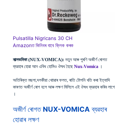
Pulsatilla Nigricans 30 CH
Amazonত কিনিবৰ বাবে ক্লিক কৰক
নাক্সভমিকা (NUX-VOMICA):
নতুন আৰু পুৰণি অজীৰ্ণ ৰোগত
ব্যৱহাৰ হোৱা আন এবিধ হোমিও ঔষধ হৈছে
Nux-Vomica
।
অতিৰিক্ত মছলা,দলকীয়া খাোৱাৰ ফলত, ৰাতি টোপনি খতি কৰা ইত্যাদি
কাৰণত অজীৰ্ণ ৰোগ হলে আৰু লক্ষণ মিলিলে এই ঔষধ ব্যৱহাৰ কৰিব লাগে
।
অজীৰ্ণ ৰোগত
NUX-VOMICA
ব্যৱহাৰ
হোৱাৰ লক্ষণ