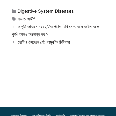
Categories
Digestive System Diseases
Tags
গৰমত অজীৰ্ণ
আপুনি জানেনে যে হোমিওপেথিক চিকিৎসাত অতি জটিল আৰু
পুৰণি কাহও আৰোগ্য হয় ?
হোমিও ঔষধেৰে পেট কামুৰণিৰ চিকিৎসা