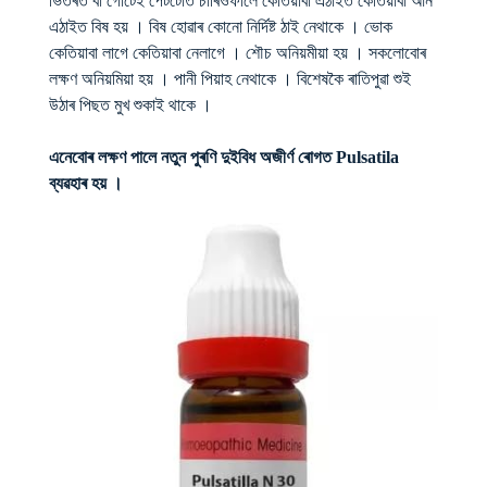
ভিতৰত বা গোটেই পেটটোত চাৰিওফালে কেতিয়াবা এঠাইত কেতিয়াবা আন
এঠাইত বিষ হয় । বিষ হোৱাৰ কোনো নিৰ্দিষ্ট ঠাই নেথাকে । ভোক
কেতিয়াবা লাগে কেতিয়াবা নেলাগে । শৌচ অনিয়মীয়া হয় । সকলোবোৰ
লক্ষণ অনিয়মিয়া হয় । পানী পিয়াহ নেথাকে । বিশেষকৈ ৰাতিপুৱা শুই
উঠাৰ পিছত মুখ শুকাই থাকে ।
এনেবোৰ লক্ষণ পালে নতুন পুৰণি দুইবিধ অজীৰ্ণ ৰোগত Pulsatila
ব্যৱহাৰ হয় ।