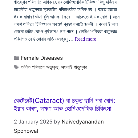
ঋতুস্ৰাৱ পৰিমাণত অধিক হোৱাৰ হোমিওপেথিক চিকিৎসা কিছু মহিলাৰ
মাহেকীয়া ঋতুস্ৰাৱ স্বাভাৱিক পৰিমাণতকৈ অধিক হয় । বহুতে হয়তো
ইয়াক সাধাৰণ ঘটনা বুলি আওকাণ কৰে । আচলতে ই এক ৰোগ । এনে
লক্ষণ থাকিলে চিকিৎসকৰ পৰামৰ্শ গ্ৰহণ কৰাটো জৰুৰী । কাৰণ ই আন
কোনো জটিল ৰোগৰ পূৰ্বাভাসও হ’ব পাৰে । হোমিওপেথিকত ঋতুস্ৰাৱ
পৰিমাণত বেছি হোৱাৰ অতি ফলপ্ৰসূ …
Read more
Categories
Female Diseases
Tags
অধিক পৰিমাণে ঋতুস্ৰৱ
,
সঘনাই ঋতুস্ৰাৱ
কেটেৰেক্ট(Cataract) বা চকুত ছানি পৰা ৰোগ:
ইয়াৰ কাৰণ, লক্ষণ আৰু হোমিওপেথিক চিকিৎসা
2 January 2025
by
Naivedyanandan
Sponowal