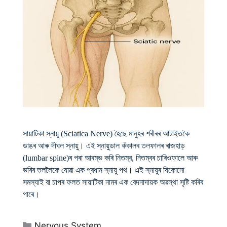
সায়াটিকা স্নায়ু (Sciatica Nerve) হৈছে মানুহৰ শৰীৰৰ আটাইতকৈ
ডাঙৰ আৰু দীঘল স্নায়ু। এই স্নায়ুডাল কঁকালৰ তলফালৰ ৰাজহাড়
(lumbar spine)ৰ পৰা আৰম্ভ কৰি নিতম্ব, নিতম্বৰ চাৰিওফালে আৰু
ভৰিৰ তললৈকে যোৱা এক প্ৰধান স্নায়ু পথ। এই স্নায়ুৰ যিকোনো
সমস্যাই বা চাপৰ ফলত সায়াটিকা নামৰ এক বেদনাদায়ক অৱস্থা সৃষ্টি কৰিব
পাৰে।
Categories
Nervous System