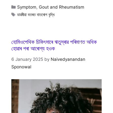
Categories
Symptom
,
Gout and Rheumatism
Tags
ডাৱৰীয়া বতৰত বাতৰোগ বৃদ্ধি
হোমিওপেথিক চিকিৎসাৰে ঋতুস্ৰাৱ পৰিমাণত অধিক
হোৱাৰ পৰা আৰোগ্য হওক
6 January 2025
by
Naivedyanandan
Sponowal