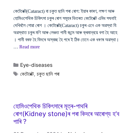
কেটেৰেক্ট(Cataract) বা চকুত ছানি পৰা ৰোগ: ইয়াৰ কাৰণ, লক্ষণ আৰু
হোমিওপেথিক চিকিৎসা চকুৰ ৰোগ সমূহৰ ভিতৰত কেটেৰেক্ট এবিধ সঘনাই
দেখিবলৈ পোৱা ৰোগ । কেটেৰেক্ট(Cataract) চকুৰ এনে এক অৱস্থা যি
অৱস্থাত চকুৰ মণি আৰু লেঞ্চত পানী জন্মে আৰু ক্ৰমান্বয়ে বগা হৈ আহে
। পানী বৰফ হৈ যিদৰে অস্বচ্ছ হৈ পৰে ই ঠিক তেনে এক ধৰণৰ অৱস্থা।
…
Read more
Categories
Eye-diseases
Tags
কেটেৰেক্ট
,
চকুত ছানি পৰা
হোমিওপেথিক চিকিৎসাৰে মূত্ৰ-পাথৰি
ৰোগ(Kidney stone)ৰ পৰা কিদৰে আৰোগ্য হ’ব
পাৰি ?