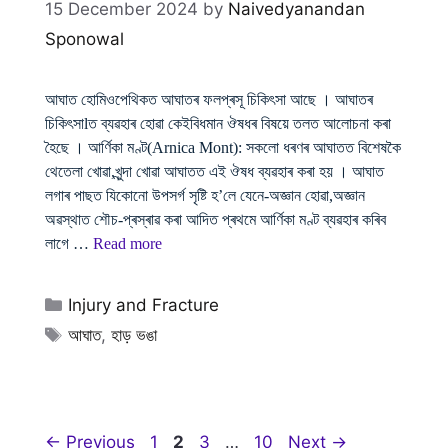
15 December 2024
by
Naivedyanandan
Sponowal
আঘাত হোমিওপেথিকত আঘাতৰ ফলপ্ৰসূ চিকিৎসা আছে । আঘাতৰ
চিকিৎসাlত ব্যৱহাৰ হোৱা কেইবিধমান ঔষধৰ বিষয়ে তলত আলোচনা কৰা
হৈছে । আৰ্ণিকা মণ্ট(Arnica Mont): সকলো ধৰণৰ আঘাতত বিশেষকৈ
থেতেলা খোৱা,খুন্দা খোৱা আঘাতত এই ঔষধ ব্যৱহাৰ কৰা হয় । আঘাত
লগাৰ পাছত যিকোনো উপসৰ্গ সৃষ্টি হ’লে যেনে-অজ্ঞান হোৱা,অজ্ঞান
অৱস্থাত শৌচ-প্ৰস্ৰাৱ কৰা আদিত প্ৰথমে আৰ্ণিকা মণ্ট ব্যৱহাৰ কৰিব
লাগে …
Read more
Categories
Injury and Fracture
Tags
আঘাত
,
হাড় ভঙা
Page
Page
Page
Page
←
Previous
1
2
3
…
10
Next
→