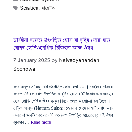
Tags
Sciatica
,
সায়েটিকা
ডাৱৰীয়া বতৰত উৎপত্তি হোৱা বা বৃদ্ধি হোৱা বাত
ৰোগৰ হোমিওপেথিক চিকিৎসা আৰু ঔষধ
7 January 2025
by
Naivedyanandan
Sponowal
বতৰ অনুপাতে কিছু ৰোগ উৎপত্তি হোৱা দেখা যায় । সেইদৰে ডাৱৰীয়া
বতৰত যদি বাত ৰোগ উৎপত্তি বা বৃদ্ধি হয় তাৰ চিকিৎসাৰ বাবে ব্যৱহাৰ
হোৱা হোমিওপেথিক ঔষধ সমূহৰ বিষয়ে তলত আলোচনা কৰা হৈছে ।
নেট্ৰাম সাল্ফ (Natrum Sulph): জেকা বা সেমেকা মাটিত বাস কৰাৰ
ফলত বা ডাৱৰীয়া বতৰত যদি বাত ৰোগ উৎপত্তি হয়,তেন্তে এই ঔষধ
ব্যৱহাৰ …
Read more