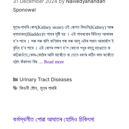
31 December 2024
by
Naivedyanandan
Sponowal
মূত্ৰ-পাথৰি ৰোগ(Kidney stone) এই ৰোগত কিডনি(Kidney) আৰু
ব্লাডাৰত(Bladder)ত পাথৰ সৃষ্টি হয় । এই পাথৰবোৰ বিভিন্ন আকাৰৰ
হ’ব পাৰে । সৰু সৰু বালি কণিকাৰ পৰা সৰু আলু এটাৰ সমান আকাৰলৈ ই
বৃদ্ধি হ’ব পাৰে । এই ৰোগৰ লক্ষণ হ’ল কোনো গধুৰ বস্তু দাঙোতে বা
কঢ়িৱাওঁতে,কোৰ-কোঠাৰ আদি মাৰোঁতে বা তেনে ধৰণৰ কঠিন কাম কৰোঁতে
হঠাৎ কঁকালত বিষ …
Read more
Categories
Urinary Tract Diseases
Tags
কিডনী ষ্টোন
,
মূত্ৰ পাথৰি
কৰ্মস্থলীত পোৱা আঘাতৰ হোমিও চিকিৎসা