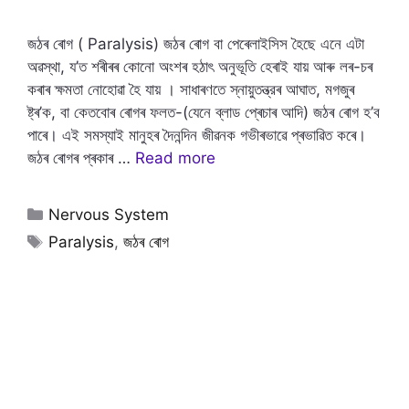
জঠৰ ৰোগ ( Paralysis) জঠৰ ৰোগ বা পেৰেলাইসিস হৈছে এনে এটা
অৱস্থা, য’ত শৰীৰৰ কোনো অংশৰ হঠাৎ অনুভূতি হেৰাই যায় আৰু লৰ-চৰ
কৰাৰ ক্ষমতা নোহোৱা হৈ যায় । সাধাৰণতে স্নায়ুতন্ত্রৰ আঘাত, মগজুৰ
ষ্ট্ৰ’ক, বা কেতবোৰ ৰোগৰ ফলত-(যেনে ব্লাড প্ৰেচাৰ আদি) জঠৰ ৰোগ হ’ব
পাৰে। এই সমস্যাই মানুহৰ দৈনন্দিন জীৱনক গভীৰভাৱে প্ৰভাৱিত কৰে।
জঠৰ ৰোগৰ প্ৰকাৰ …
Read more
Categories
Nervous System
Tags
Paralysis
,
জঠৰ ৰোগ