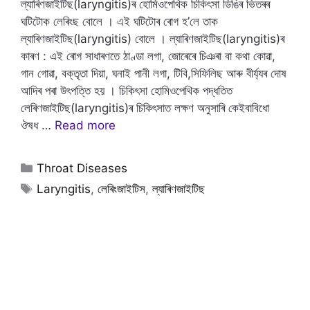
ল্যাৰিণজাইটিছ(laryngitis)ৰ হোমিওপেথিক চিকিৎসা ডিঙিৰ ভিতৰৰ
ঘটিটোক লেৰিংছ বোলে । এই ঘটিটোৰ ৰোগ হ’লে তাক
ল্যাৰিণজাইটিছ(laryngitis) বোলে । ল্যাৰিণজাইটিছ(laryngitis)ৰ
কাৰণ : এই ৰোগ সাধাৰণতে ঠাণ্ডা লগা, জোৰেৰে চিঞৰা বা কথা কোৱা,
গান গোৱা, বক্তৃতা দিয়া, ঘনাই পানী লগা, টিবি,সিফিলিছ আৰু বীৰ্য্যৰ দোষ
আদিৰ পৰা উৎপত্তি হয় । চিকিৎসা হোমিওপেথিক পদ্ধতিত
লেৰিণজাইটিছ(laryngitis)ৰ চিকিৎসাত লক্ষণ অনুসাৰি কেইবাবিধো
ঔষধ …
Read more
Categories
Throat Diseases
Tags
Laryngitis
,
লেৰিংজাইটিস
,
ল্যাৰিণজাইটিছ