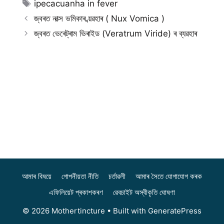
Tags
ipecacuanha in fever
জ্বৰত নাক্স ভমিকাৰ ব্য়ৱহাৰ ( Nux Vomica )
জ্বৰত ভেৰেট্ৰাম ভিৰাইড (Veratrum Viride) ৰ ব্যৱহাৰ
আমাৰ বিষয়ে
গোপনীয়তা নীতি
চৰ্তাৱলী
আমাৰ সৈতে যোগাযোগ কৰক
এফিলিয়েট প্ৰকাশকৰণ
ৱেবচাইট অস্বীকৃতি ঘোষণা
© 2026 Mothertincture
• Built with
GeneratePress