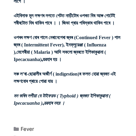
লাগে ।
এইবিলাক মূল লক্ষণৰ লগতে পেটত নাড়ীটোৰ ওপৰত বিষ আৰু গোটেই
শৰীৰটোত বিষ থাকিব পাৰে । । জিভা প্ৰায় পৰিস্কাৰ থাকিব পাৰে ।
ওপৰৰ লক্ষণ বোৰ পালে নেৰানেপেৰা জ্বৰ (Continued Fever ) পাল
জ্বৰ ( Intermittent Fever), ইনফ্লুয়েঞ্জা ( Influenza
),মেলেৰীয়া ( Malaria ) আদি সকলো জ্বৰতে ইপিকাকুৱানা (
Ipecacuanha) ব্য়ৱহাৰ হয় ।
সৰু ল’ৰা-ছোৱালীৰ অজীৰ্ণ ( indigestion)ৰ ফলত হোৱা জ্বৰত এই
লক্ষণবোৰ প্ৰায়ে পোৱা যায় ।
মন কৰিব লগীয়া যে টাইফয়ড ( Typhoid ) জ্বৰত ইপিকাকুৱানা (
Ipecacuanha ) ব্য়ৱহাৰ নহয় ।
Categories
Fever