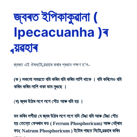
জ্বৰত ইপিকাকুৱানা (
Ipecacuanha )ৰ
ব্য়ৱহাৰ
জ্বৰত এই ঔষধটো ব্য়ৱহাৰ কৰাৰ প্ৰধান লক্ষণ হ’ল–
(ক ) সকলো সময়তে বমি কৰিম বমি কৰিম লাগি থাকে । বমি কৰিলেও বমি
কৰিম কৰিম লাগি থকা ভাব নুগুছে ।
(
খ) জ্বৰ উঠাৰ লগে লগে শৌচ আৰু বমি হয় ।
মন কৰিব লগীয়া যে জ্বৰ উঠাৰ লগে লগে যদি টেঙা বমি আৰু টেঙা শৌচ
হয় তেন্তে ফেৰৰাম ফচ ( Ferrum Phosphoricum) আৰু নেট্ৰাম
ফচ( Natrum Phosphoricum ) ইটোৰ পাছত সিটো ব্য়ৱহাৰ কৰিব