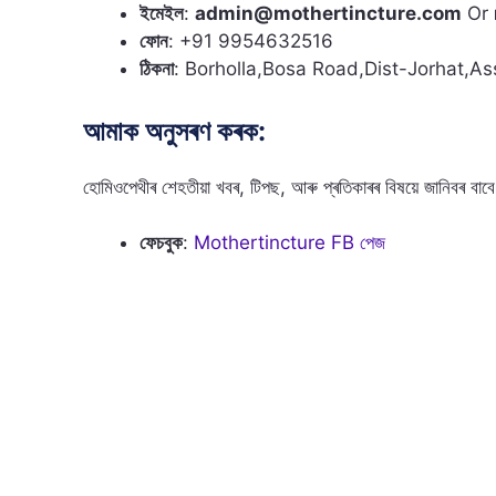
ইমেইল
:
admin@mothertincture.com
Or
ফোন
: +91 9954632516
ঠিকনা
: Borholla,Bosa Road,Dist-Jorhat,A
আমাক অনুসৰণ কৰক:
হোমিওপেথীৰ শেহতীয়া খবৰ, টিপছ, আৰু প্ৰতিকাৰৰ বিষয়ে জানিবৰ বাব
ফেচবুক
:
Mothertincture FB পেজ