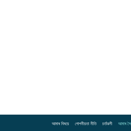
আমাৰ বিষয়ে
গোপনীয়তা নীতি
চৰ্তাৱলী
আমাৰ স