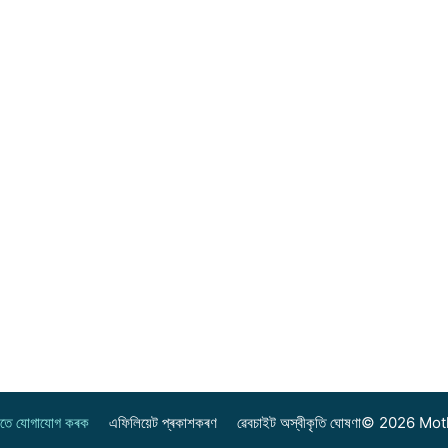
ৈতে যোগাযোগ কৰক
এফিলিয়েট প্ৰকাশকৰণ
ৱেবচাইট অস্বীকৃতি ঘোষণা
© 2026 Moth