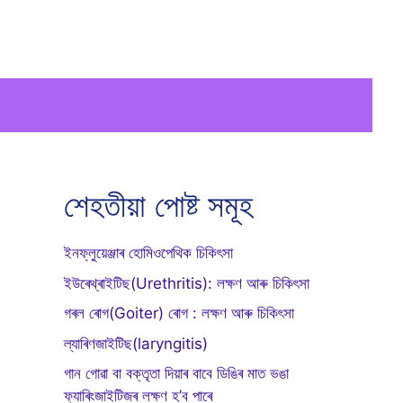
শেহতীয়া পোষ্ট সমূহ
ইনফ্লুয়েঞ্জাৰ হোমিওপেথিক চিকিৎসা
ইউৰেথ্ৰাইটিছ(Urethritis): লক্ষণ আৰু চিকিৎসা
গৰল ৰোগ(Goiter) ৰোগ : লক্ষণ আৰু চিকিৎসা
ল্যাৰিণজাইটিছ(laryngitis)
গান গোৱা বা বক্তৃতা দিয়াৰ বাবে ডিঙিৰ মাত ভঙা
ফ্যাৰিংজাইটিজৰ লক্ষণ হ’ব পাৰে