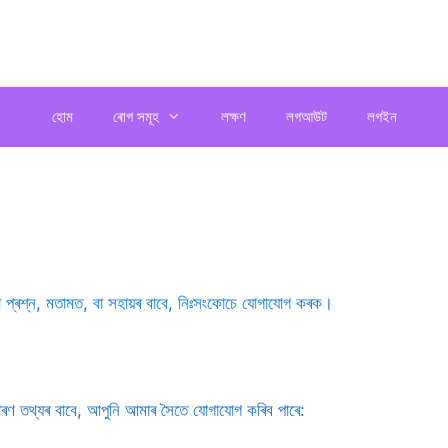
হোম
ৰোগ সমূহ
লক্ষণ
লগআউট
লগইন
্ৰশ্ন, মতামত, বা সহায়ৰ বাবে, নিঃসংকোচে যোগাযোগ কৰক।
াৰণ তথ্যৰ বাবে, আপুনি আমাৰ সৈতে যোগাযোগ কৰিব পাৰে: