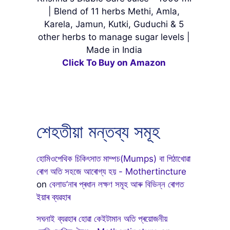
| Blend of 11 herbs Methi, Amla,
Karela, Jamun, Kutki, Guduchi & 5
other herbs to manage sugar levels |
Made in India
Click To Buy on Amazon
শেহতীয়া মন্তব্য সমূহ
হোমিওপেথিক চিকিৎসাত মাম্পচ(Mumps) বা পিঠাখোৱা
ৰোগ অতি সহজে আৰোগ্য হয় - Mothertincture
on
বেলাড’নাৰ প্ৰধান লক্ষণ সমূহ আৰু বিভিন্ন ৰোগত
ইয়াৰ ব্যৱহাৰ
সঘনাই ব্যৱহাৰ হোৱা কেইটামান অতি প্ৰয়োজনীয়