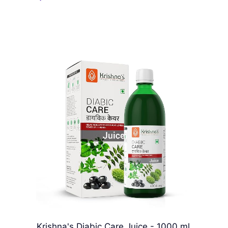
Krishna's Diabic Care Juice - 1000 ml