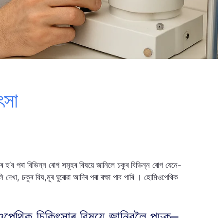
ৎসা
ৰ হ’ব পৰা বিভিন্ন ৰোগ সমূহৰ বিষয়ে জানিলে চকুৰ বিভিন্ন ৰোগ যেনে-
লি দেখা, চকুৰ বিষ,মূৰ ঘুৰোৱা আদিৰ পৰা ৰক্ষা পাব পাৰি । হোমিওপেথিক
িওপেথিক চিকিৎসাৰ বিষয়ে জানিবলৈ পঢ়ক–