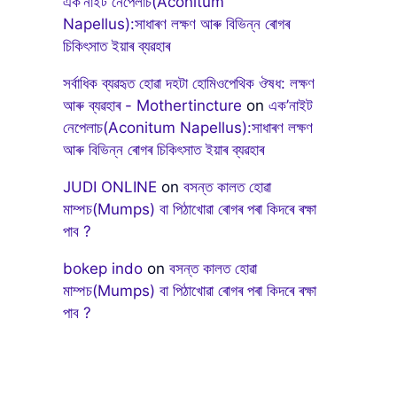
এক’নাইট নেপেলাচ(Aconitum
Napellus):সাধাৰণ লক্ষণ আৰু বিভিন্ন ৰোগৰ
চিকিৎসাত ইয়াৰ ব্যৱহাৰ
সৰ্বাধিক ব্যৱহৃত হোৱা দহটা হোমিওপেথিক ঔষধ: লক্ষণ
আৰু ব্যৱহাৰ - Mothertincture
on
এক’নাইট
নেপেলাচ(Aconitum Napellus):সাধাৰণ লক্ষণ
আৰু বিভিন্ন ৰোগৰ চিকিৎসাত ইয়াৰ ব্যৱহাৰ
JUDI ONLINE
on
বসন্ত কালত হোৱা
মাম্পচ(Mumps) বা পিঠাখোৱা ৰোগৰ পৰা কিদৰে ৰক্ষা
পাব ?
bokep indo
on
বসন্ত কালত হোৱা
মাম্পচ(Mumps) বা পিঠাখোৱা ৰোগৰ পৰা কিদৰে ৰক্ষা
পাব ?