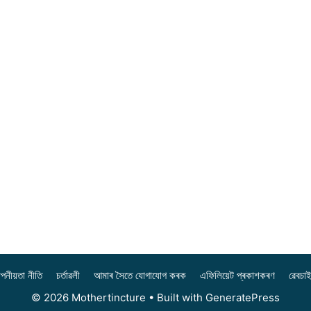
পনীয়তা নীতি
চৰ্তাৱলী
আমাৰ সৈতে যোগাযোগ কৰক
এফিলিয়েট প্ৰকাশকৰণ
ৱেবচা
© 2026 Mothertincture
• Built with
GeneratePress