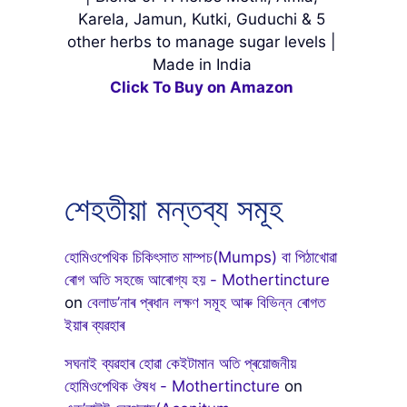
Karela, Jamun, Kutki, Guduchi & 5
other herbs to manage sugar levels |
Made in India
Click To Buy on Amazon
শেহতীয়া মন্তব্য সমূহ
হোমিওপেথিক চিকিৎসাত মাম্পচ(Mumps) বা পিঠাখোৱা
ৰোগ অতি সহজে আৰোগ্য হয় - Mothertincture
on
বেলাড’নাৰ প্ৰধান লক্ষণ সমূহ আৰু বিভিন্ন ৰোগত
ইয়াৰ ব্যৱহাৰ
সঘনাই ব্যৱহাৰ হোৱা কেইটামান অতি প্ৰয়োজনীয়
হোমিওপেথিক ঔষধ - Mothertincture
on