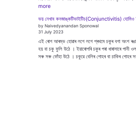
more
ভয় নেখাব কনজাঙ্কটিভাইটিচ(Conjunctivitis) হোমিও 
by Naivedyanandan Sponowal
31 July 2023
এই ৰোগ আৰম্ভ হোৱাৰ লগে লগে প্ৰথমে চকুৰ বগা অংশ ৰঙা প
হয় বা চকু ফুলি উঠে । ইয়াৰোপৰি চকুৰ পৰা ধাৰাসাৰে পানী ও
সৰু সৰু ফোঁহা উঠে । চকুৱে বেলিৰ পোহৰ বা চাকিৰ পোহৰ স