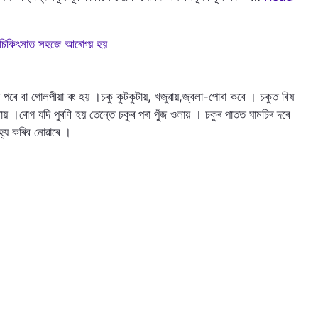
চিকিৎসাত সহজে আৰোগ্য় হয়
ৰে বা গোলপীয়া ৰং হয় ।চকু কুটকুটায়, খজুৱায়,জ্বলা-পোৰা কৰে । চকুত বিষ
লায় ।ৰোগ যদি পুৰণি হয় তেন্তে চকুৰ পৰা পুঁজ ওলায় । চকুৰ পাতত ঘামচিৰ দৰে
হ্য কৰিব নোৱাৰে ।