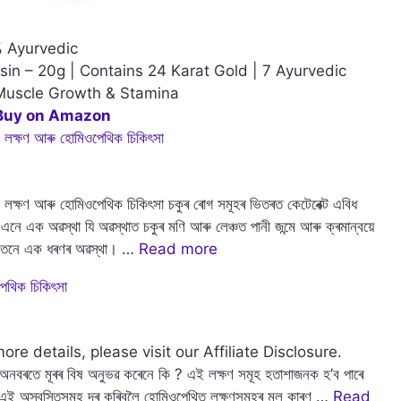
 Ayurvedic
sin – 20g | Contains 24 Karat Gold | 7 Ayurvedic
 Muscle Growth & Stamina
 Buy on Amazon
, লক্ষণ আৰু হোমিওপেথিক চিকিৎসা
 লক্ষণ আৰু হোমিওপেথিক চিকিৎসা চকুৰ ৰোগ সমূহৰ ভিতৰত কেটেৰেক্ট এবিধ
ে এক অৱস্থা যি অৱস্থাত চকুৰ মণি আৰু লেঞ্চত পানী জন্মে আৰু ক্ৰমান্বয়ে
ক তেনে এক ধৰণৰ অৱস্থা। …
Read more
পেথিক চিকিৎসা
re details, please visit our Affiliate Disclosure.
া, অনবৰতে মূৰৰ বিষ অনুভৱ কৰেনে কি ? এই লক্ষণ সমূহ হতাশাজনক হ’ব পাৰে
 । এই অস্বস্তিসমূহ দূৰ কৰিবলৈ হোমিওপেথিত লক্ষণসমূহৰ মূল কাৰণ …
Read