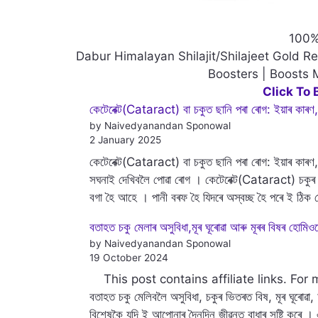
100%
Dabur Himalayan Shilajit/Shilajeet Gold Re
Boosters | Boosts
Click To
কেটেৰেক্ট(Cataract) বা চকুত ছানি পৰা ৰোগ: ইয়াৰ কাৰণ
by Naivedyanandan Sponowal
2 January 2025
কেটেৰেক্ট(Cataract) বা চকুত ছানি পৰা ৰোগ: ইয়াৰ কাৰণ,
সঘনাই দেখিবলৈ পোৱা ৰোগ । কেটেৰেক্ট(Cataract) চকুৰ এন
বগা হৈ আহে । পানী বৰফ হৈ যিদৰে অস্বচ্ছ হৈ পৰে ই ঠি
বতাহত চকু মেলাৰ অসুবিধা,মূৰ ঘূৰোৱা আৰু মূৰৰ বিষৰ হোমিও
by Naivedyanandan Sponowal
19 October 2024
This post contains affiliate links. For mo
বতাহত চকু মেলিবলৈ অসুবিধা, চকুৰ ভিতৰত বিষ, মূৰ ঘূৰোৱ
বিশেষকৈ যদি ই আপোনাৰ দৈনন্দিন জীৱনত বাধাৰ সৃষ্টি কৰে