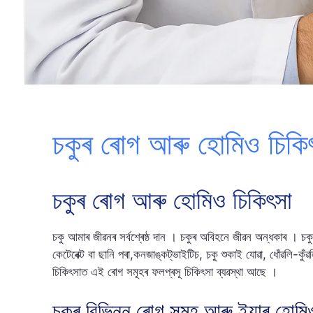
চকুৰ ৰোগ আৰু হোমিও চিকি
চকুৰ ৰোগ আৰু হোমিও চিকিৎসা
চকু আমাৰ জীৱনৰ সৰ্বশ্ৰেষ্ঠ দান । চকুৰ অবিহনে জীৱন অন্ধকাৰ । চকু
কেটেৰেক্ট বা ছানি পৰা,কনজাঙ্কট্ভাইটিচ, চকু শুকাই যোৱা, ধোঁৱলি-কুঁৱ
চিকিৎসাত এই ৰোগ সমূহৰ ফলপ্ৰসূ চিকিৎসা ব্যৱস্থা আছে ।
চকুৰ বিভিন্ন ৰোগ সমূহ আৰু ইয়াৰ হোম