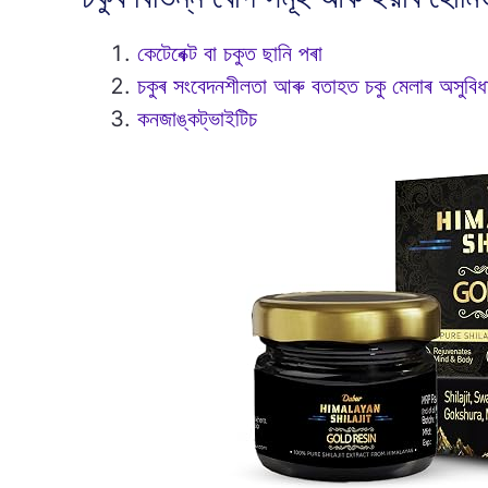
কেটেৰেক্ট বা চকুত ছানি পৰা
চকুৰ সংবেদনশীলতা আৰু বতাহত চকু মেলাৰ অসুবিধ
কনজাঙ্কট্ভাইটিচ