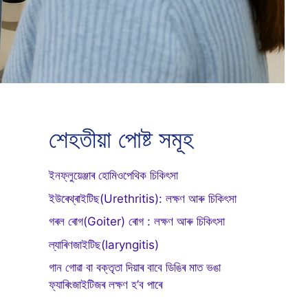
শেহতীয়া পোষ্ট সমূহ
ইনফ্লুয়েঞ্জাৰ হোমিওপেথিক চিকিৎসা
ইউৰেথ্ৰাইটিছ(Urethritis): লক্ষণ আৰু চিকিৎসা
গৰল ৰোগ(Goiter) ৰোগ : লক্ষণ আৰু চিকিৎসা
ল্যাৰিণজাইটিছ(laryngitis)
গান গোৱা বা বক্তৃতা দিয়াৰ বাবে ডিঙিৰ মাত ভঙা
ফ্যাৰিংজাইটিজৰ লক্ষণ হ’ব পাৰে