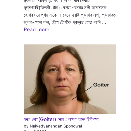
মূত্ৰনলী আক্ৰান্ত হয় । লক্ষণবোৰ দেখাত
মূত্ৰপাথৰী(কিডনী ষ্টোন) ৰোগত প্ৰস্ৰাৱ নলী আক্ৰান্ত
হোৱাৰ দৰে প্ৰায় একে । যেনে ঘনাই প্ৰস্ৰাৱ লগা, প্ৰস্ৰাৱত
জ্বলা-পোৰা কৰা, টোপ টোপকৈ প্ৰস্ৰাৱ হোৱা আদি …
Read more
গৰল ৰোগ(Goiter) ৰোগ : লক্ষণ আৰু চিকিৎসা
by Naivedyanandan Sponowal