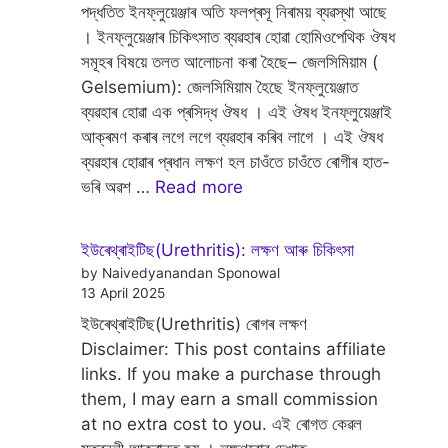
পদ্ধতিত ইনফ্লুয়েঞ্জাৰ অতি ফলপ্ৰসূ নিৰাময় ব্যৱস্থা আছে
। ইনফ্লুয়েঞ্জাৰ চিকিৎসাত ব্যৱহাৰ হোৱা হোমিওপেথিক ঔষধ
সমূহৰ বিষয়ে তলত আলোচনা কৰা হৈছে– জেলসিমিয়াম (
Gelsemium): জেলসিমিয়াম হৈছে ইনফ্লুয়েঞ্জাত
ব্যৱহাৰ হোৱা এক প্ৰসিদ্ধ ঔষধ । এই ঔষধ ইনফ্লুয়েঞ্জাই
আক্ৰমণ কৰাৰ লগে লগে ব্যৱহাৰ কৰিব লাগে । এই ঔষধ
ব্যৱহাৰ হোৱাৰ প্ৰধান লক্ষণ হল চাওঁতে চাওঁতে ৰোগীৰ হাত-
ভৰি অৱশ …
Read more
ইউৰেথ্ৰাইটিছ(Urethritis): লক্ষণ আৰু চিকিৎসা
by Naivedyanandan Sponowal
13 April 2025
ইউৰেথ্ৰাইটিছ(Urethritis) ৰোগৰ লক্ষণ
Disclaimer: This post contains affiliate
links. If you make a purchase through
them, I may earn a small commission
at no extra cost to you. এই ৰোগত কেৱল