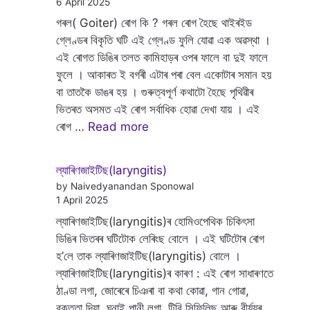
6 April 2025
গৰল( Goiter) ৰোগ কি ? গৰল ৰোগ হৈছে থাইৰইড
গ্লেণ্ডৰ বিকৃতি ঘটি এই গ্লেণ্ড ফুলি যোৱা এক অৱস্থা ।
এই ৰোগত ডিঙিৰ তলত কামিহাড়ৰ ওপৰ ফালে বা দুই ফালে
ফুলে । আকাৰত ই বগৰী এটাৰ পৰা বেল একোটাৰ সমান হয়
বা তাতকৈ ডাঙৰ হয় । গুৰুত্বপূৰ্ণ কথাটো হৈছে পৃথিৱীৰ
ভিতৰত অসমত এই ৰোগ সৰ্বাধিক হোৱা দেখা যায় । এই
ৰোগ …
Read more
ল্যাৰিণজাইটিছ(laryngitis)
by Naivedyanandan Sponowal
1 April 2025
ল্যাৰিণজাইটিছ(laryngitis)ৰ হোমিওপেথিক চিকিৎসা
ডিঙিৰ ভিতৰৰ ঘটিটোক লেৰিংছ বোলে । এই ঘটিটোৰ ৰোগ
হ’লে তাক ল্যাৰিণজাইটিছ(laryngitis) বোলে ।
ল্যাৰিণজাইটিছ(laryngitis)ৰ কাৰণ : এই ৰোগ সাধাৰণতে
ঠাণ্ডা লগা, জোৰেৰে চিঞৰা বা কথা কোৱা, গান গোৱা,
বক্তৃতা দিয়া, ঘনাই পানী লগা, টিবি,সিফিলিছ আৰু বীৰ্য্যৰ