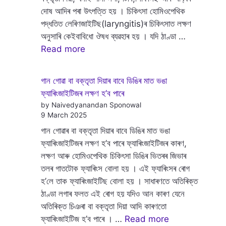
দোষ আদিৰ পৰা উৎপত্তি হয় । চিকিৎসা হোমিওপেথিক
পদ্ধতিত লেৰিণজাইটিছ(laryngitis)ৰ চিকিৎসাত লক্ষণ
অনুসাৰি কেইবাবিধো ঔষধ ব্যৱহাৰ হয় । যদি ঠাণ্ডা …
Read more
গান গোৱা বা বক্তৃতা দিয়াৰ বাবে ডিঙিৰ মাত ভঙা
ফ্যাৰিংজাইটিজৰ লক্ষণ হ’ব পাৰে
by Naivedyanandan Sponowal
9 March 2025
গান গোৱাৰ বা বক্তৃতা দিয়াৰ বাবে ডিঙিৰ মাত ভঙা
ফ্যাৰিংজাইটিজৰ লক্ষণ হ’ব পাৰে ফ্যাৰিংজাইটিজৰ কাৰণ,
লক্ষণ আৰু হোমিওপেথিক চিকিৎসা ডিঙিৰ ভিতৰৰ জিভাৰ
তলৰ গাতটোক ফ্যাৰিংস বোলা হয় । এই ফ্যাৰিংসৰ ৰোগ
হ’লে তাক ফ্যাৰিংজাইটিছ বোলা হয় । সাধাৰণতে অতিৰিক্ত
ঠাণ্ডা লগাৰ ফলত এই ৰোগ হয় যদিও আন কাৰণ যেনে
অতিৰিক্ত চিঞৰা বা বক্তৃতা দিয়া আদি কাৰণতো
ফ্যাৰিংজাইটিজ হ’ব পাৰে । …
Read more