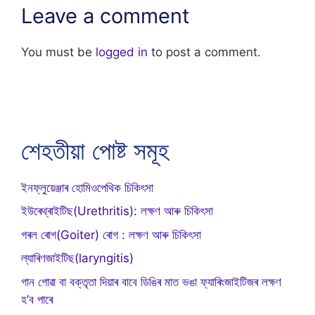
Leave a comment
You must be
logged in
to post a comment.
শেহতীয়া পোষ্ট সমূহ
ইনফ্লুয়েঞ্জাৰ হোমিওপেথিক চিকিৎসা
ইউৰেথ্ৰাইটিছ(Urethritis): লক্ষণ আৰু চিকিৎসা
গৰল ৰোগ(Goiter) ৰোগ : লক্ষণ আৰু চিকিৎসা
ল্যাৰিণজাইটিছ(laryngitis)
গান গোৱা বা বক্তৃতা দিয়াৰ বাবে ডিঙিৰ মাত ভঙা ফ্যাৰিংজাইটিজৰ লক্ষণ
হ’ব পাৰে