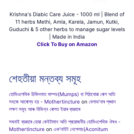
Krishna's Diabic Care Juice - 1000 ml | Blend of
11 herbs Methi, Amla, Karela, Jamun, Kutki,
Guduchi & 5 other herbs to manage sugar levels
| Made in India
Click To Buy on Amazon
শেহতীয়া মন্তব্য সমূহ
হোমিওপেথিক চিকিৎসাত মাম্পচ(Mumps) বা পিঠাখোৱা ৰোগ অতি
সহজে আৰোগ্য হয় - Mothertincture
on
বেলাড’নাৰ প্ৰধান
লক্ষণ সমূহ আৰু বিভিন্ন ৰোগত ইয়াৰ ব্যৱহাৰ
সঘনাই ব্যৱহাৰ হোৱা কেইটামান অতি প্ৰয়োজনীয় হোমিওপেথিক ঔষধ -
Mothertincture
on
এক’নাইট নেপেলাচ(Aconitum