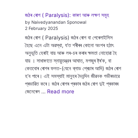
জঠৰ ৰোগ ( Paralysis): কাৰণ আৰু লক্ষণ সমূহ
by Naivedyanandan Sponowal
2 February 2025
জঠৰ ৰোগ ( Paralysis) জঠৰ ৰোগ বা পেৰেলাইসিস
হৈছে এনে এটা অৱস্থা, য’ত শৰীৰৰ কোনো অংশৰ হঠাৎ
অনুভূতি হেৰাই যায় আৰু লৰ-চৰ কৰাৰ ক্ষমতা নোহোৱা হৈ
যায় । সাধাৰণতে স্নায়ুতন্ত্রৰ আঘাত, মগজুৰ ষ্ট্ৰ’ক, বা
কেতবোৰ ৰোগৰ ফলত-(যেনে ব্লাড প্ৰেচাৰ আদি) জঠৰ ৰোগ
হ’ব পাৰে। এই সমস্যাই মানুহৰ দৈনন্দিন জীৱনক গভীৰভাৱে
প্ৰভাৱিত কৰে। জঠৰ ৰোগৰ প্ৰকাৰ জঠৰ ৰোগ দুই প্ৰকাৰৰ
জেনেৰেল …
Read more